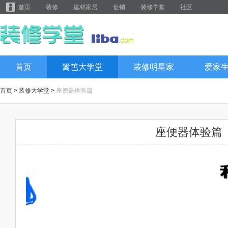
首页
装修
建材家居
促销
装修学堂
社区
首页
篱笆大学堂
装修明星家
爱家
首页
>
装修大学堂
>
座便器体验篇
座便器体验篇